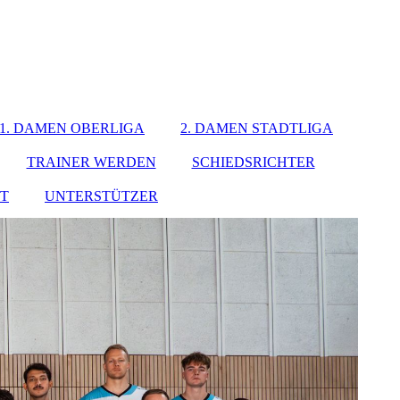
1. DAMEN OBERLIGA
2. DAMEN STADTLIGA
TRAINER WERDEN
SCHIEDSRICHTER
T
UNTERSTÜTZER