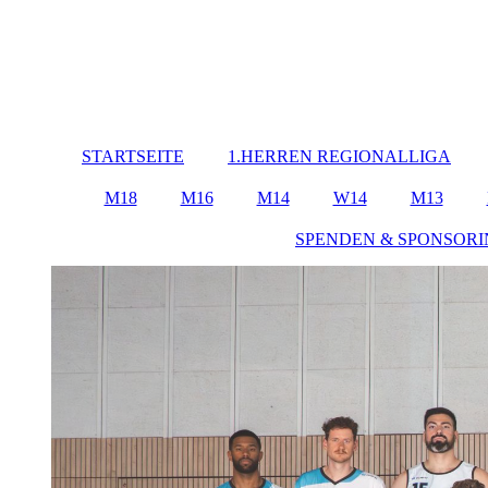
STARTSEITE
1.HERREN REGIONALLIGA
M18
M16
M14
W14
M13
SPENDEN & SPONSOR